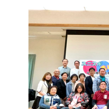
終
更
新
日
時
: