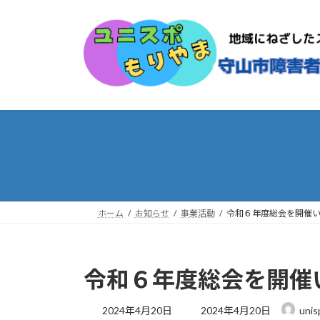
コ
ナ
ン
ビ
テ
ゲ
ン
ー
ツ
シ
へ
ョ
ス
ン
キ
に
ッ
移
プ
動
ホーム
お知らせ
事業活動
令和６年度総会を開催
令和６年度総会を開催
最
2024年4月20日
2024年4月20日
unis