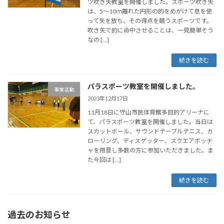
ツ吹き矢教室を開催しました。スポーツ吹き矢
は、5～10ｍ離れた円形の的をめがけて息を使
って矢を放ち、その得点を競うスポーツです。
吹き矢で的に命中させることは、一見簡単そう
なの […]
続きを読む
パラスポーツ教室を開催しました。
事業活動
2023年12月17日
11月18日に守山市民体育館多目的アリーナに
て、パラスポーツ教室を開催しました。当日は
スカットボール、サウンドテーブルテニス、カ
ローリング、ディスゲッター、スクエアボッチ
ャを用意し多数の方に参加いただきました。ま
た今回は […]
続きを読む
過去のお知らせ