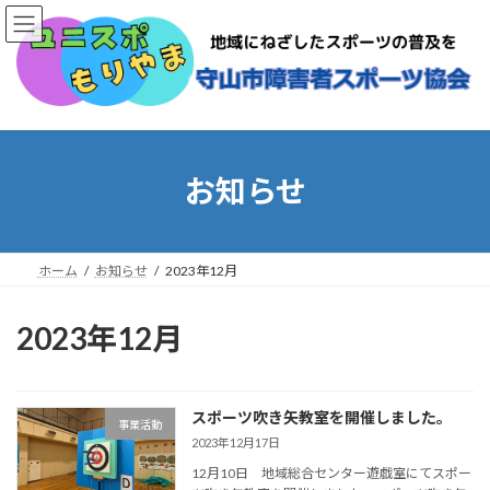
コ
ナ
ン
ビ
テ
ゲ
ン
ー
ツ
シ
へ
ョ
ス
ン
キ
に
お知らせ
ッ
移
プ
動
ホーム
お知らせ
2023年12月
2023年12月
スポーツ吹き矢教室を開催しました。
事業活動
2023年12月17日
12月10日 地域総合センター遊戯室にてスポー