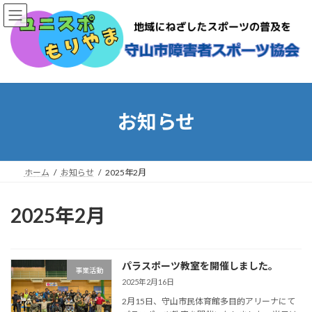
コ
ナ
ン
ビ
テ
ゲ
ン
ー
ツ
シ
へ
ョ
ス
ン
キ
に
お知らせ
ッ
移
プ
動
ホーム
お知らせ
2025年2月
2025年2月
パラスポーツ教室を開催しました。
事業活動
2025年2月16日
2月15日、守山市民体育館多目的アリーナにて